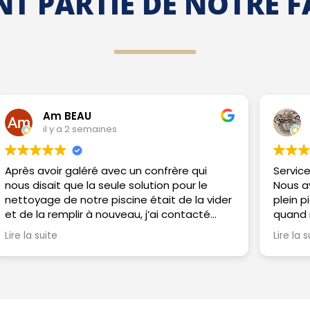
NT PARTIE DE NOTRE 
Dannywilde
il y a 1 mois
Service royal offert par Dynastie Piscine.
Nous avons sollicité Arnaud et Priscilla en
er
plein pic de leur activité et nous avons
quand même bénéficié, en tant que
té
nouveaux clients, d'un service exceptionnel
Lire la suite
es
fait de disponibilité, réactivité, amabilité,
n
professionnalisme et efficacité. Les prix
re
sont cadrés pour des prestations au top,
des conseils avisés et des propositions
d'optimisations sans pousser à la